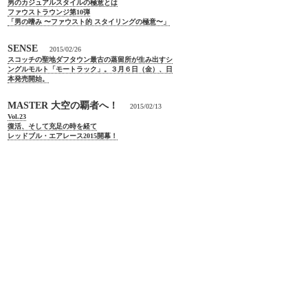
男のカジュアルスタイルの極意とは
ファウストラウンジ第10弾
「男の嗜み 〜ファウスト的 スタイリングの極意〜」
SENSE
2015/02/26
スコッチの聖地ダフタウン最古の蒸留所が生み出すシ
ングルモルト「モートラック」。３月６日（金）、日
本発売開始。
MASTER 大空の覇者へ！
2015/02/13
Vol.23
復活、そして充足の時を経て
レッドブル・エアレース2015開幕！