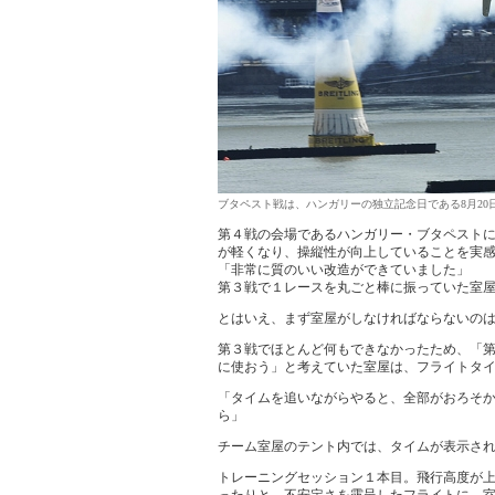
ブタペスト戦は、ハンガリーの独立記念日である8月20
第４戦の会場であるハンガリー・ブタペスト
が軽くなり、操縦性が向上していることを実
「非常に質のいい改造ができていました」
第３戦で１レースを丸ごと棒に振っていた室
とはいえ、まず室屋がしなければならないの
第３戦でほとんど何もできなかったため、「
に使おう」と考えていた室屋は、フライトタ
「タイムを追いながらやると、全部がおろそ
ら」
チーム室屋のテント内では、タイムが表示さ
トレーニングセッション１本目。飛行高度が