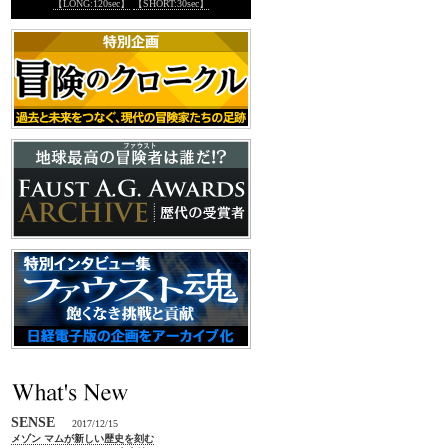
【LONG:120sec】
【SHORT:30sec】
SENSE
2017/12/15
メゾン マムが新しい歴史を刻む