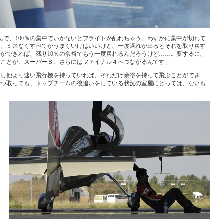
んで、100％の集中でいかないとフライトが乱れちゃう。わずかに集中が切れて
ね。ミスなくすべてがうまくいけばいいけど、一度遅れが出るとそれを取り戻す
とができれば、残り10％の余裕でもう一度戻れるんだろうけど……。要するに、
けることが、スーパー８、さらにはファイナル４へつながるんです」
もし他より速い飛行機を持っていれば、それだけ余裕を持って飛ぶことができ
とつ取っても、トップチームの後追いをしている状況の室屋にとっては、ないも