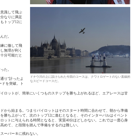
を意識して飛ぶ
自分なりに満足
もトップ12に
臨んだ。
訓練に徹して飛
少し無理が利く
は十分可能だと
だった。
ドナウ川の上に設けられた今回のコースは、クワトロゲートのない直線的
字通り“計ったよ
なスピードコースだ。
ードを突破。ト
パイロットが、簡単にいくつものステップを勝ち上がれるほど、エアレースは甘
ードから始まる。つまりパイロットはそのスタート時間に合わせて、朝から準備
を勝ち上がって、次のトップ12に進むとなると、そのインターバルはイベント
ロットに与えられる時間となると、実質40分ほどしかない。これでは一度心身
を高めて、と段階を踏んで準備をするのは難しい。
、スーパー８に残れない。