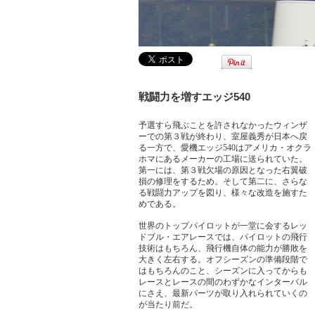
戦闘力を増すエッジ540
予選すら飛ぶことを許されなかったウィンザ
ーでの第３戦が終わり、室屋義秀が日本へ戻
る一方で、愛機エッジ540はアメリカ・オクラ
ホマにあるメーカーの工場に送られていた。
第一には、第３戦欠場の原因となった右翼破
損の修理をするため。そして第二に、さらな
る戦闘力アップを図り、様々な改造を施すた
めである。
世界のトップパイロットが一堂に会するレッ
ドブル・エアレースでは、パイロットの飛行
技術はもちろん、飛行機自体の能力が勝敗を
大きく左右する。オフシーズンの準備段階で
はもちろんのこと、シーズンに入ってからも
レースとレースの間のわずかなインターバル
にさえ、最新パーツが取り入れられていくの
が当たり前だ。