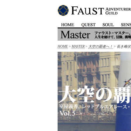
HOME
>
MASTER
>
大空の覇者へ！
>
長き雌伏