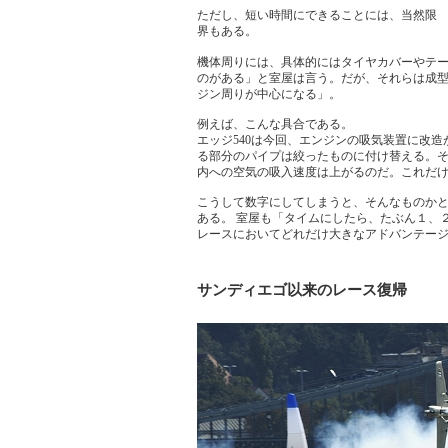
ただし、短い時間にできることには、当然限
界もある。
機体周りには、具体的にはタイヤカバーやテ
のがある」と室屋は言う。だが、それらは成
ジン周りが中心になる」。
例えば、こんな具合である。
エッジ540は今回、エンジンの吸気装置に改
る部分のパイプは絞ったものに付け替える。
内への空気の吸入速度は上がるのだ。これだ
こうして数字にしてしまうと、そんなものか
ある。 室屋も「タイムにしたら、たぶん１、
レースにおいてどれだけ大きなアドバンテー
サンディエゴ以来のレース復帰