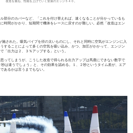
改造を重ね、性能を上げていく室屋のエッジ５４０。
ール部分のカバーなど、「これを付け替えれば、速くなることが分かっているも
型に時間がかかり、短期間で機体をレースに戻すのが難しい。必然「改造はエン
造が施された。吸気パイプを径の太いものにし、それと同時に空気がエンジンに入
そうすることによって多くの空気を吸い込み、かつ、加圧がかかって、エンジン
けで「出力は２、３％アップする」という。
と思ってしまうが、こうした改造で得られる出力アップは馬鹿にできない数字で
２秒は違うでしょう」と、その効果を認める。１、２秒というタイム差が、エア
ジであるかは言うまでもない。