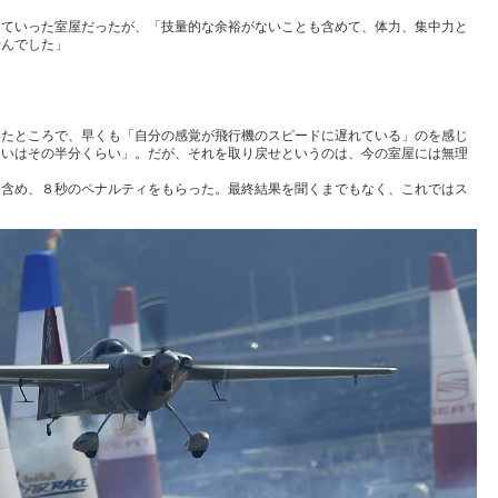
していった室屋だったが、「技量的な余裕がないことも含めて、体力、集中力と
せんでした」
いたところで、早くも「自分の感覚が飛行機のスピードに遅れている」のを感じ
るいはその半分くらい」。だが、それを取り戻せというのは、今の室屋には無理
を含め、８秒のペナルティをもらった。最終結果を聞くまでもなく、これではス