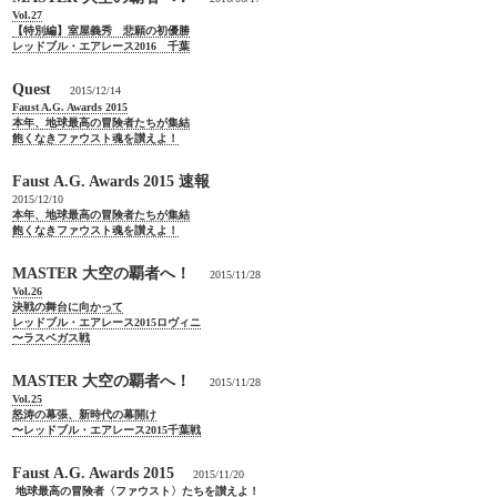
Vol.27
【特別編】室屋義秀 悲願の初優勝
レッドブル・エアレース2016 千葉
Quest
2015/12/14
Faust A.G. Awards 2015
本年、地球最高の冒険者たちが集結
飽くなきファウスト魂を讃えよ！
Faust A.G. Awards 2015 速報
2015/12/10
本年、地球最高の冒険者たちが集結
飽くなきファウスト魂を讃えよ！
MASTER 大空の覇者へ！
2015/11/28
Vol.26
決戦の舞台に向かって
レッドブル・エアレース2015ロヴィニ
〜ラスベガス戦
MASTER 大空の覇者へ！
2015/11/28
Vol.25
怒涛の幕張、新時代の幕開け
〜レッドブル・エアレース2015千葉戦
Faust A.G. Awards 2015
2015/11/20
地球最高の冒険者〈ファウスト〉たちを讃えよ！