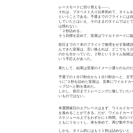
レースモードに切り替える――。
それは、ブタペスト入り以来初めて、タイム
ということである。予選までのフライトには
していたとはいえ、そのままのタイムではとて
は残れない。
「２秒詰める」
そう目標を定めて、室屋はワイルドカードに
前日までの７本のフライトで無理をせず基礎
んできた室屋は、言い換えれば、どこでもう
のかも分かっていた。２秒というタイム短縮
いう手応えがあった。
果たして、結果は室屋のイメージ通りのもの
予選での１分15秒台から１分13秒台へと、文
うに”２秒を詰めた室屋は、見事にワイルドカ
ップ12へと駒を進めた。
しかし、前日までトレーニングに徹していた
いものではない。
本選開催日のエアレースはまず、ワイルドカ
を進めることができる。だが、ワイルドカード
スケジュール上でもわずかに１時間。当のパイ
ともにリセットし、体を休めて、再び集中力
しかも、タイム的にはもう１秒は詰めないと