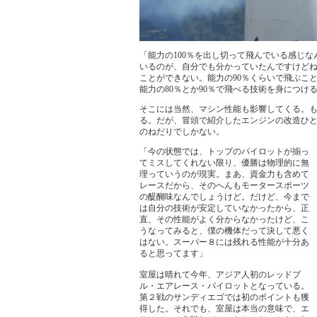
「能力の100％を出し切って飛んでいる感じな
いるのが、自分でも分かっていたんですけど
ことができない。能力の90％くらいで飛ぶこ
能力の80％とか90％で飛べる技術を身につ
そこには当然、マシン性能も影響してくる。
る。だが、冒頭で紹介したエンジンの改造ひ
のねだりでしかない。
「今の状態では、トップのパイロットが揃っ
てミスしてくれない限り、優勝は物理的に無
理っていうのが現実。まあ、資金力も含めて
レースだから、そのへんもモータースポーツ
の醍醐味なんでしょうけど。だけど、今まで
は自分の技術が安定していなかったから、正
直、その性能がよく分からなかったけど、こ
うなってみると、僕の機体だって決して悪く
はない。スーパー８には残れる性能が十分あ
ると思ってます」
室屋は晴れて今年、アジア人初のレッドブ
ル・エアレース・パイロットとなっている。
第２戦のサンディエゴでは初のポイントも獲
得した。それでも、室屋は本当の意味で、エ