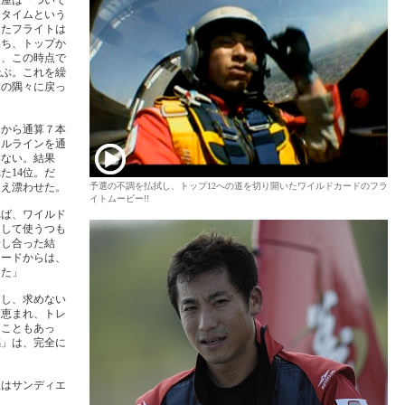
室屋は「ついて
、タイムという
ったフライトは
保ち、トップか
ん、この時点で
飛ぶ。これを繰
体の隅々に戻っ
ンから通算７本
ールラインを通
いない。結果
た14位。だ
さえ漂わせた。
予選の不調を払拭し、トップ12への道を切り開いたワイルドカードのフラ
イトムービー!!
れば、ワイルド
として使うつも
話し合った結
カードからは、
した」
たし、求めない
に恵まれ、トレ
たこともあっ
感」は、完全に
屋はサンディエ