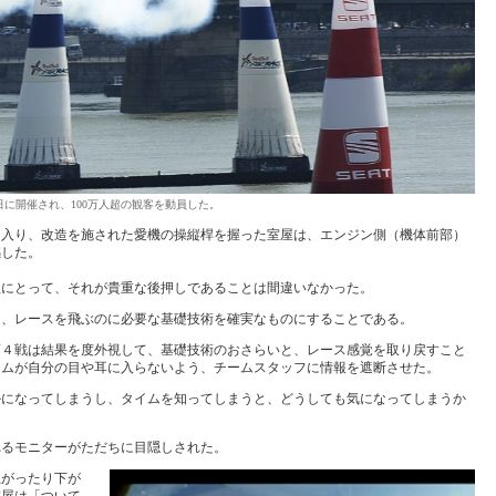
日に開催され、100万人超の観客を動員した。
に入り、改造を施された愛機の操縦桿を握った室屋は、エンジン側（機体前部）
感した。
屋にとって、それが貴重な後押しであることは間違いなかった。
は、レースを飛ぶのに必要な基礎技術を確実なものにすることである。
第４戦は結果を度外視して、基礎技術のおさらいと、レース感覚を取り戻すこと
イムが自分の目や耳に入らないよう、チームスタッフに情報を遮断させた。
かになってしまうし、タイムを知ってしまうと、どうしても気になってしまうか
れるモニターがただちに目隠しされた。
上がったり下が