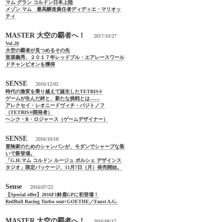
マム グラン コルドン日本上陸
メゾン マム 最高醸造責任者ディディエ・マリオッ
ティ
MASTER 大空の覇者へ！
2017/10/27
Vol.28
大空の覇者が見つめるその先
室屋義秀、２０１７年レッドブル・エアレースワール
ドチャンピオンを獲得
SENSE
2016/12/02
時代の激変を乗り越えて誕生したTETRIS®
ゲームが生んだ絆と、新たな挑戦とは……
アレクセイ・レオニードヴィチ・パジトノフ
（TETRIS®開発者）
ヘンク・B・ロジャース（ゲームデザイナー）
SENSE
2016/10/18
冒険家のためのシャンパンが、モダンでシャープな装
いで新登場。
「G.H.マム コルドン ルージュ ポルシェ デザインス
タジオ」限定パッケージ、11月7日（月）発売開始。
Sense
2016/07/22
【Special offer】2016F1鈴鹿GPに初登場！
RedBull Racing Turbo seat×GOETHE／Faust A.G.
MASTER 大空の覇者へ！
2016/06/17