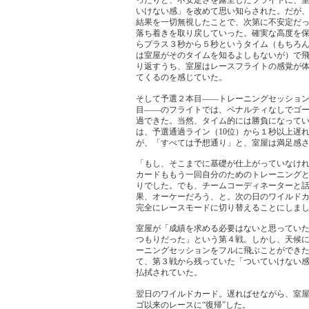
ったりと、不安定さを露呈したフライトに、
いけない感」を改めて思い知らされた。だが
結果を一切無視したことで、次第に不安定だ
落ち着きを取り戻していった。確実な高度を
らプラス３秒から５秒というタイム（もちろ
は室屋がそのタイムを知るよしもないが）で
り返すうち、室屋はレースフライトの感覚が
てくるのを感じていた。
そして予選２本目――トレーニングセッショ
目――のフライトでは、ペナルティなしでゴ
過できた。当然、タイム的には勝負になって
は、予選通過ライン（10位）から１秒以上遅れ
が、「すべては予想通り」と、室屋は満足感
「もし、そこまでに基礎が仕上がっていなけ
カードももう一回自分のためのトレーニング
りでした。でも、チームコーディネーターと
果、オーケーだろう、と。次の日のワイルド
完全にレースモードに切り替えることにしま
室屋が「成績を求める必要はないと思ってい
つもりだった」という第４戦。しかし、天候
ーニングセッションをフルに飛ぶことができ
て、第３戦から残っていた「ついていけない
払拭されていた。
翌日のワイルドカード。遅ればせながら、室
ゴ以来のレースに“復帰”した。