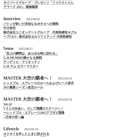
サイバードグループ・プレゼンツ「ファウストA.G.
アワード 2015」開催概要
Interview
2015/09/02
バトンが紡いだ未知なる40キロへの挑戦
中川有司
株式会社ユニオンゲートグループ 代表取締役＆グル
ープCEO / 株式会社セルツリミテッド 代表取締役
Sense
2015/08/27
「至上の瞬間は、あらゆる時に訪れる」
G.H.MUMMの静かなる挑戦
ディディエ・マリオッティ
G.H.マム セラーマスター
MASTER 大空の覇者へ！
2015/05/14
レッドブル・エアレースのルールおよびレース形式
2015最新シーズン改定ルール
MASTER 大空の覇者へ！
2015/05/14
Vol.24
V３との出会い、そして飛躍のステージへ！
〜レッドブル・エアレース2015アブダビ開幕
─日本の空へ編
Lifestyle
2015/05/14
ネクタイを外したときに試される