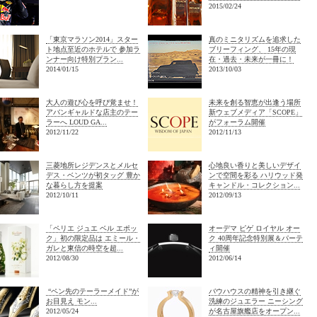
2015/02/24
「東京マラソン2014」スター
真のミニタリズムを追求した
ト地点至近のホテルで 参加ラ
ブリーフィング、 15年の現
ンナー向け特別プラン...
在・過去・未来が一冊に！
2014/01/15
2013/10/03
大人の遊び心を呼び覚ませ！
未来を創る智恵が出逢う場所
アバンギャルドな店主のテー
新ウェブメディア「SCOPE」
ラーへ LOUD GA...
がフォーラム開催
2012/11/22
2012/11/13
三菱地所レジデンスとメルセ
心地良い香りと美しいデザイ
デス・ベンツが初タッグ 豊か
ンで空間を彩る ハリウッド発
な暮らし方を提案
キャンドル・コレクション...
2012/10/11
2012/09/13
「ペリエ ジュエ ベル エポッ
オーデマ ピゲ ロイヤル オー
ク」初の限定品は エミール・
ク 40周年記念特別展＆パーテ
ガレと東信の時空を超...
ィ開催
2012/08/30
2012/06/14
“ペン先のテーラーメイド”が
バウハウスの精神を引き継ぐ
お目見え モン...
洗練のジュエラー ニーシング
2012/05/24
が名古屋旗艦店をオープン...