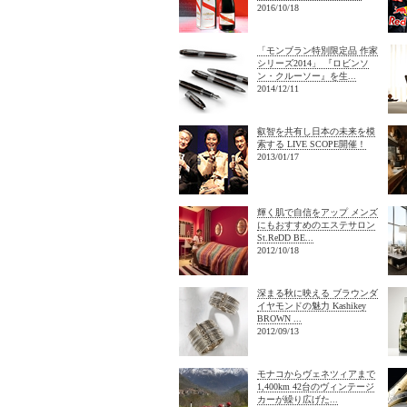
2016/10/18
「モンブラン特別限定品 作家
シリーズ2014」 『ロビンソ
ン・クルーソー』を生...
2014/12/11
叡智を共有し日本の未来を模
索する LIVE SCOPE開催！
2013/01/17
輝く肌で自信をアップ メンズ
にもおすすめのエステサロン
St.ReDD BE...
2012/10/18
深まる秋に映える ブラウンダ
イヤモンドの魅力 Kashikey
BROWN ...
2012/09/13
モナコからヴェネツィアまで
1,400km 42台のヴィンテージ
カーが繰り広げた...