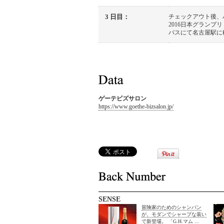
3 日目：
チェックアウト後、
2016日本グランプ
バスにて名古屋駅に
ゲーテビズサロン
https://www.goethe-bizsalon.jp/
SENSE
冒険家のためのシャンパン
が、モダンでシャープな装い
で新登場。 「G.H.マム ...