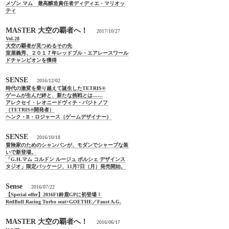
メゾン マム 最高醸造責任者ディディエ・マリオッ
ティ
MASTER 大空の覇者へ！
2017/10/27
Vol.28
大空の覇者が見つめるその先
室屋義秀、２０１７年レッドブル・エアレースワール
ドチャンピオンを獲得
SENSE
2016/12/02
時代の激変を乗り越えて誕生したTETRIS®
ゲームが生んだ絆と、新たな挑戦とは……
アレクセイ・レオニードヴィチ・パジトノフ
（TETRIS®開発者）
ヘンク・B・ロジャース（ゲームデザイナー）
SENSE
2016/10/18
冒険家のためのシャンパンが、モダンでシャープな装
いで新登場。
「G.H.マム コルドン ルージュ ポルシェ デザインス
タジオ」限定パッケージ、11月7日（月）発売開始。
Sense
2016/07/22
【Special offer】2016F1鈴鹿GPに初登場！
RedBull Racing Turbo seat×GOETHE／Faust A.G.
MASTER 大空の覇者へ！
2016/06/17