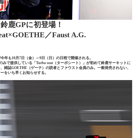
016F1鈴鹿GPに初登場！
 seat×GOETHE／Faust A.G.
が今年も10月7日（金）～9日（日）の日程で開催される。
ンプリのみで提供している「Turbo seat（ターボシート）」が初めて鈴鹿サーキットに
、雑誌GOETHE（ゲーテ）の読者とファウスト会員のみ。一般発売されない、
アーをいち早くお知らせする。