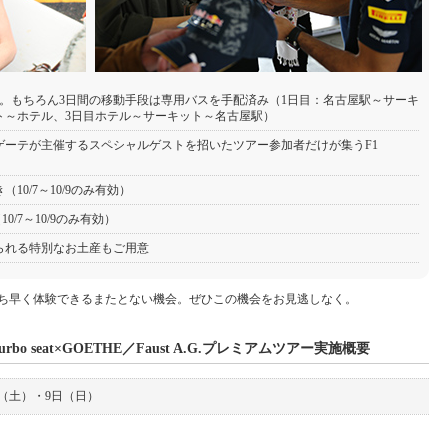
。もちろん3日間の移動手段は専用バスを手配済み（1日目：名古屋駅～サーキ
ト～ホテル、3日目ホテル～サーキット～名古屋駅）
ゲーテが主催するスペシャルゲストを招いたツアー参加者だけが集うF1
0/7～10/9のみ有効）
0/7～10/9のみ有効）
られる特別なお土産もご用意
bo seatをいち早く体験できるまたとない機会。ぜひこの機会をお見逃しなく。
 Turbo seat×GOETHE／Faust A.G.プレミアムツアー実施概要
日（土）・9日（日）