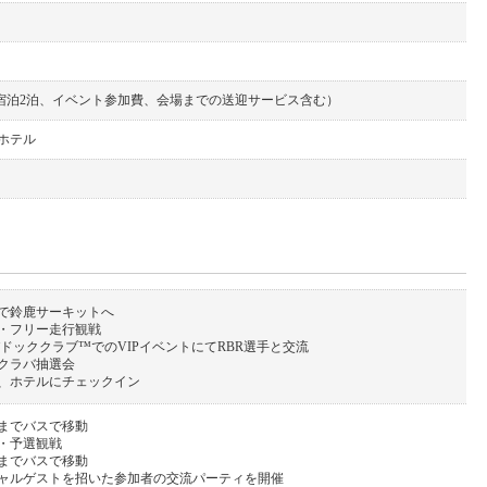
別）（宿泊2泊、イベント参加費、会場までの送迎サービス含む）
ホテル
で鈴鹿サーキットへ
リ・フリー走行観戦
ドッククラブ™でのVIPイベントにてRBR選手と交流
クラバ抽選会
、ホテルにチェックイン
までバスで移動
リ・予選観戦
までバスで移動
ャルゲストを招いた参加者の交流パーティを開催