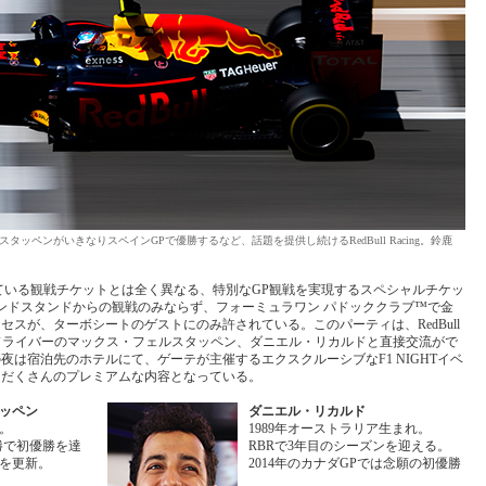
ペンがいきなりスペインGPで優勝するなど、話題を提供し続けるRedBull Racing。鈴鹿
販売されている観戦チケットとは全く異なる、特別なGP観戦を実現するスペシャルチケッ
ンドスタンドからの観戦のみならず、フォーミュラワン パドッククラブ™で金
スが、ターボシートのゲストにのみ許されている。このパーティは、RedBull
ナーやドライバーのマックス・フェルスタッペン、ダニエル・リカルドと直接交流がで
は宿泊先のホテルにて、ゲーテが主催するエクスクルーシブなF1 NIGHTイベ
りだくさんのプレミアムな内容となっている。
ッペン
ダニエル・リカルド
れ。
1989年オーストラリア生まれ。
勝で初優勝を達
RBRで3年目のシーズンを迎える。
を更新。
2014年のカナダGPでは念願の初優勝