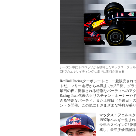
シーズン中にトロロッソから移籍したマックス・フェルスタッ
GPでのエキサイティングな走りに期待が高まる
RedBull Racingターボシートは、一般
トだ。フリー走行から本戦までの3日間、グラ
曜日の夜に開催される特別なパーティへのアクセ
Racing Team代表のクリスチャン・ホー
きる特別なパーティ。また土曜日（予選日）の夜
ントを開催。この他にもさまざまな特典が盛
マックス・フェルスタ
1997年ベルギー生ま
今年のスペインGP決
成し、最年少優勝記録