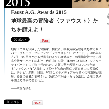
Faust A.G. Awards 2015
地球最高の冒険者〈ファウスト〉た
ちを讃えよ！
地球上で最も活躍した冒険家、挑戦者、社会貢献活動を表彰するサイ
バードグループ・プレゼンツ「ファウストA.G.アワード」。2015年12
月7日、第7回目となる授賞式および記者発表が、特別協賛社である株
式会社サイバードの本社（代官山）１階、Theatre CYBIRD（シアター
サイバード）にて執り行われた。人類に夢と希望とロマンを与え
る“ファウストな”人物および団体を独自の観点で讃えるこの授賞式
に、テレビ、新聞、雑誌、WEBなど各メディアから多くの報道陣が出
席。各界の勇者が表彰され、受賞の声が述べられる度に、会場は功績
を讃える拍手で包まれた。
――続きを読む。