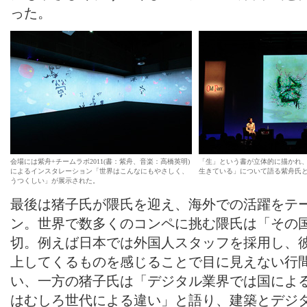
った。
会場には紫舟+チームラボ2011(書：紫舟、音楽：高橋英明)
「生」という書が立体的に描かれ
によるインスタレーション「世界はこんなにもやさしく、
生きている」について語る紫舟氏
うつくしい」が展示された。
最後は猪子氏が隈氏を迎え、海外での活躍をテ
ン。世界で数多くのコンペに挑む隈氏は「その国
切。例えば日本では外国人スタッフを採用し、
上してくるものを感じることで目に見えない行
い、一方の猪子氏は「デジタル業界では国によ
はむしろ世代による違い」と語り、建築とデジ