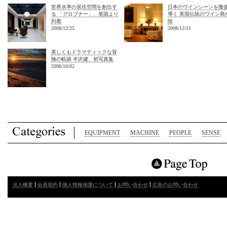
世界水準の居住空間を創出す
日本のワインシーンを隆
る 「グロブナー」、英国より
導く 英国伝統のワイン商
到着
陸
2008/12/25
2008/12/11
美しくもドラマティックな冒
険の軌跡 半沢健、初写真集
2008/10/02
EQUIPMENT
MACHINE
PEOPLE
SENSE
法人概要
会員規約
個人情報保護について
お問い合わせ
広告のお問い合わせ