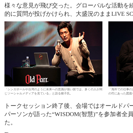
様々な意見が飛び交った。グローバルな活動を
的に質問が投げかけられ、大盛況のままLIVE S
「シンガポールや台湾のように未来への意識が強い国では、多くの人が同
「海外での仕事の
じソーシャルメディアを見ている」と語る猪子氏。
の竹にあった図面
トークセッション終了後、会場ではオールドパ
パーソンが語った“WISDOM(智慧)”を参加者
た。