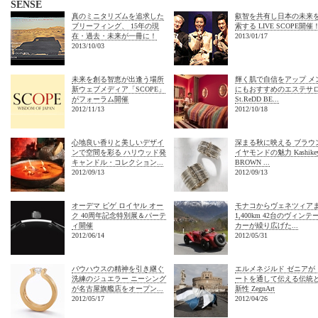
SENSE
真のミニタリズムを追求した
叡智を共有し日本の未来
ブリーフィング、 15年の現
索する LIVE SCOPE開催
在・過去・未来が一冊に！
2013/01/17
2013/10/03
未来を創る智恵が出逢う場所
輝く肌で自信をアップ メ
新ウェブメディア「SCOPE」
にもおすすめのエステサ
がフォーラム開催
St.ReDD BE...
2012/11/13
2012/10/18
心地良い香りと美しいデザイ
深まる秋に映える ブラウ
ンで空間を彩る ハリウッド発
イヤモンドの魅力 Kashike
キャンドル・コレクション...
BROWN ...
2012/09/13
2012/09/13
オーデマ ピゲ ロイヤル オー
モナコからヴェネツィア
ク 40周年記念特別展＆パーテ
1,400km 42台のヴィンテ
ィ開催
カーが繰り広げた...
2012/06/14
2012/05/31
バウハウスの精神を引き継ぐ
エルメネジルド ゼニアが 
洗練のジュエラー ニーシング
ートを通して伝える伝統
が名古屋旗艦店をオープン...
新性 ZegnArt
2012/05/17
2012/04/26