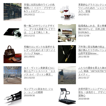
市場に出回る前のワインの先
革新的なグラスコレクシ
物買い！ ベリー・ブラザーズ
ワインのための「シャト
&ラッドのアン・...
カラ」登場
2012/03/22
2012/03/15
唯一無二のサウンドとデザイ
臨場感あふれる、音と映像
ン、 デジタル音楽プレイヤー
極の3Dテレビ、日本上陸
は、ここまで来た！ B...
BANG&O...
2011/12/15
2011/12/08
究極のエレガンスを追求する
万年筆に宿る熟練の技は、
レディのための オーダーメイ
舗が挑んだコラボレーシ
ドバッグ Ralph ...
山田平安堂&time...
2011/09/01
2011/06/30
ルイ・ヴィトン表参道ビルに
ふたりの運命を変えた旅
新たなアートスペース 「エス
った 映画『180°SOUTH/
パス ルイ・ヴィトン東京...
エイティ...
2011/02/03
2011/01/27
モンブランに刻まれた ジョ
次世代型ランニングマシ
ン・レノンの精神
宿る 一歩先行く、デザイ
2010/09/30
冒険心
2010/09/09