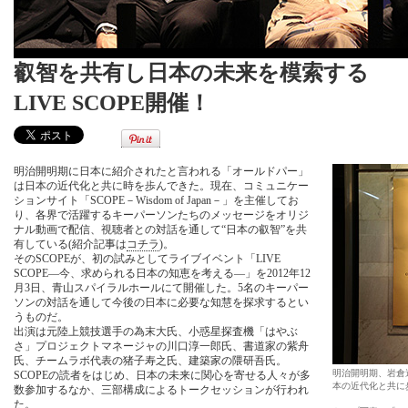
叡智を共有し日本の未来を模索する
LIVE SCOPE開催！
明治開明期に日本に紹介されたと言われる「オールドパー」
は日本の近代化と共に時を歩んできた。現在、コミュニケー
ションサイト「SCOPE－Wisdom of Japan－」を主催してお
り、各界で活躍するキーパーソンたちのメッセージをオリジ
ナル動画で配信、視聴者との対話を通して“日本の叡智”を共
有している(紹介記事は
コチラ
)。
そのSCOPEが、初の試みとしてライブイベント「LIVE
SCOPE―今、求められる日本の知恵を考える―」を2012年12
月3日、青山スパイラルホールにて開催した。5名のキーパー
ソンの対話を通して今後の日本に必要な知慧を探求するとい
うものだ。
出演は元陸上競技選手の為末大氏、小惑星探査機「はやぶ
さ」プロジェクトマネージャの川口淳一郎氏、書道家の紫舟
氏、チームラボ代表の猪子寿之氏、建築家の隈研吾氏。
明治開明期、岩倉
SCOPEの読者をはじめ、日本の未来に関心を寄せる人々が多
本の近代化と共に
数参加するなか、三部構成によるトークセッションが行われ
た。