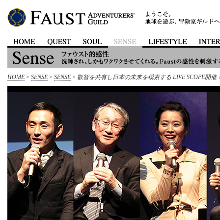
HOME
>
SENSE
>
SENSE
>
叡智を共有し日本の未来を模索する LIVE SCOPE開催