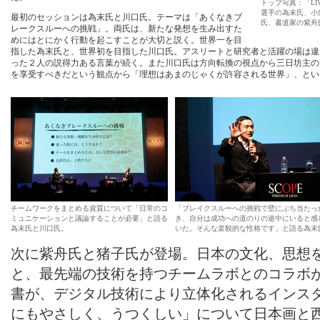
トップ写真：「LI
選手の為末氏、小
最初のセッションは為末氏と川口氏。テーマは「あくなきブ
氏、書道家の紫舟
レークスルーへの挑戦」。両氏は、新たな発想を生み出すた
めにはとにかく行動を起こすことが大切と説く。世界一を目
指した為末氏と、世界初を目指した川口氏。アスリートと研究者と活躍の場は違
った２人の説得力ある言葉が続く。また川口氏は方向転換の視点から三日坊主の
を享受すべきだという観点から「理想はあまのじゃくが許容される世界」、とい
チームワークをまとめる資質について「日常のコ
「ブレイクスルーへの挑戦で壁にぶち当たっ
ミュニケーションと議論することが必要」と語る
き、自分は成功への道のりの途中にいると感
為末氏と川口氏。
いた。そんな楽観的な性格です」と語る為末
次に紫舟氏と猪子氏が登場。日本の文化、思想
と、最先端の技術を持つチームラボとのコラボ
書が、デジタル技術により立体化されるインス
にもやさしく、うつくしい」について日本画と