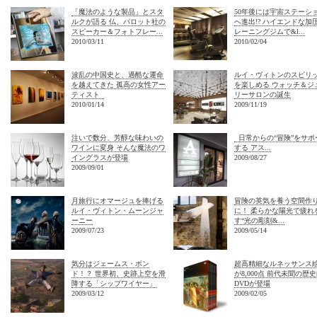
「魔法のような製品」とスタ
50年後には宇宙ステーシ
ルクが語る 仏、パロット社の
へ進出!? ハイエンドな加
スピーカー＆フォトフレー...
レーニングジムで&l...
2010/03/11
2010/02/04
波乱の中国史と、過酷な運命
ルイ・ヴィトンのスピリ
を越えてきた 孤高の女性アー
を楽しめる ウォッチ＆ジ
ティスト
リーサロンの誕生
2010/01/14
2009/11/19
注いで数分、芳醇な味わいの
日常からの“冒険”をサポ
ワインに変身 そんな魔法のワ
する アス...
イングラスが登場
2009/08/27
2009/09/01
月旅行にオマージュを捧げる
冒険の英気を養う空間作
ルイ・ヴィトン・ムーンジャ
に！ 柔らかな陽光で疲れ
ーニー
す“光の彫刻&...
2009/07/23
2009/05/14
気分はジェームス・ボン
超高精細なルネッサンス
ド！？ 世界初、史跡上空を滑
が8,000点 前代未聞の歴
降する「シップワイヤー」
DVDが登場
2009/03/12
2009/02/05