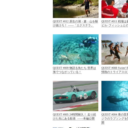
QUEST #012 原生の湖・森・山を駆
QUEST #011 戦
け抜けろ！ ——「エクステラ」
ビル･フィッシュと
QUEST #009 物語る魚たち 世界は
QUEST #008 Swim! 
海でつながっている！
情熱のトライアスロ
QUEST #005 24時間耐久！ 走り続
QUEST #004 青
けた先にある歓喜 ――本編公開
ジラのラブソングを
開