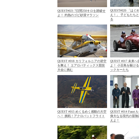
QUEST#020 「は
QUEST#021 7日間250キロを踏破せ
え！」 子どもたち
よ！ 灼熱のゴビ砂漠マラソン
る
QUEST #018 カリフォルニアの碧空
QUEST #017 未
を舞え！ エアロバティックス競技
よ！ 小豆島を駆け
大会に挑む
ックカーたち
QUEST #015 めくるめく感動の大空
QUEST #014 Faust A.
へ！ 挑戦！アクロバットフライト
偉大なる現代の冒険
えよ！