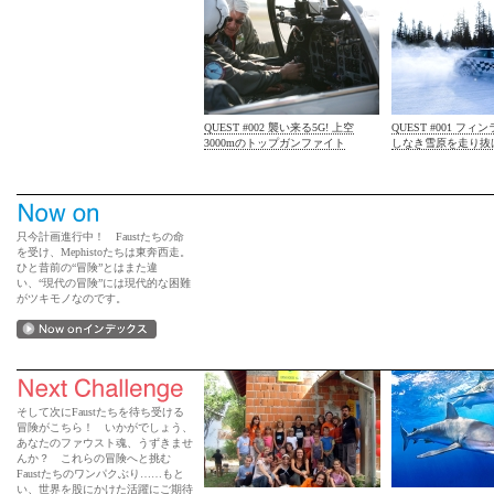
QUEST #002 襲い来る5G! 上空
QUEST #001 フ
3000mのトップガンファイト
しなき雪原を走り抜
只今計画進行中！ Faustたちの命
を受け、Mephistoたちは東奔西走。
ひと昔前の“冒険”とはまた違
い、“現代の冒険”には現代的な困難
がツキモノなのです。
そして次にFaustたちを待ち受ける
冒険がこちら！ いかがでしょう、
あなたのファウスト魂、うずきませ
んか？ これらの冒険へと挑む
Faustたちのワンパクぶり……もと
い、世界を股にかけた活躍にご期待