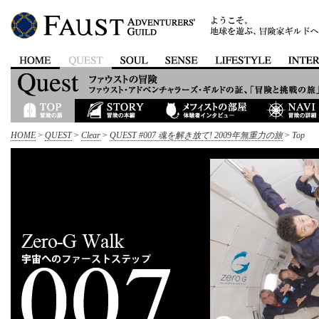
HOME
>
QUEST
>
Clear
>
QUEST #007 魂を解き放て! 2009年無重力の旅
>
Top