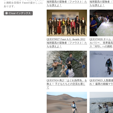
地球最高の冒険者〈ファウスト〉た
地球最高の冒険者〈
と挑戦を目指す Faustの姿がここに
ちを讃えよ！
ちを讃えよ！
あります。
QUEST#027 Faust A.G. Awards 2012
QUEST#026 チー
地球最高の冒険者〈ファウスト〉た
カバリー、 世界最
ちを讃えよ！
ス「XPD」への挑戦
QUEST#24 再び「はぐれ熱帯魚」を
QUEST#023 人類
救え！ 子どもたちとの交流を通じ
れ！ 厳寒の南極マ
て