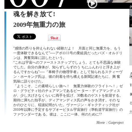
魂を解き放て!
2009年無重力の旅
”感情の昂りを抑えられない経験だよ！ 月面と同じ無重力を、もう
一度体験できるなんて”──アポロ11号の乗組員だったバズ・オルドリ
ンは、興奮気味に話したという。
“これは宇宙へのファーストステップでしょう。とても不思議な体験
でした。自分の身体が、知らずしらずのう ちにふんわりと浮き上が
るんですからね”──『車椅子の物理学者』として知られるスティーヴ
ン・ホーキング氏は、彼の到着を待ち構える新聞記者たちに、興 奮
気味に語りかけた。
「ようこそ、この素晴らしい旅へ！ 無重力体験のフライトへ！」ゼ
ロ・グラビティ社のチェアマンであるピー ター・ディアマンディス
が、少し大げさなくらいに両手を拡げ、30数名のゲストを歓迎する。
期待に満ちた拍手が、ディアマンディス氏の声をかき消す。その な
かのひとりに、稲波紀明がいた。ヴァージン・ギャクティック社が
2010年以降に予定するサブオービタル宇宙旅行（準軌道宇宙旅行）の
※
ファウンダーであ る。彼は、ここに一体、何のために!?
Movie：Gaiproject