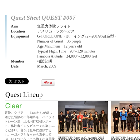
Quest Sheet QUEST #007
Aim
無重力体験フライト
Location
アメリカ・ラスベガス
Equipment
G-FORCE ONE（ボーイング727-2007の改造型）
Number of Guest 35 people
Age Minumum 12 years old
Typical Flight Time 90〜120 minutes
Parabola Altitude 24,000〜32,000 feet
Member
稲波紀明
Date
March, 2009
冒険、クリア！ Faustたちが成し
遂げた冒険の一部始終を、ハイライ
トシーン集、現地同行取材レポー
ト、体験者インタビューでお楽しみ
ください。普段は仕事に没頭する
も、一旦オフとなったら真剣に遊
QUEST#30 Faust A.G. Awards 2015
QUEST#29 Faust A.G
ぶ、いくつになっても飽くなき冒険